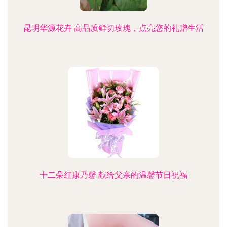
昆明华源花卉 高品质鲜切玫瑰，点亮您的礼赠生活
十二朵红康乃馨 献给父亲的温馨节日祝福