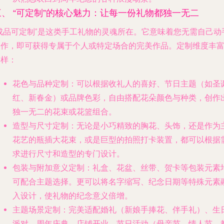
三、 “可定制”的核心魅力：让每一份礼物都独一无二
“成品可定制”是这类手工礼物的灵魂所在。它意味着您无需自己动
制作，即可获得专属于个人或特定场合的完美作品。定制维度丰
多样：
花色与品种定制
：可以根据收礼人的喜好、节日主题（如圣
红、新春金）或品牌色彩，自由搭配花朵颜色与种类，创作
独一无二的花束或花篮组合。
造型与尺寸定制
：无论是小巧精致的胸花、头饰，还是作为
花艺的瓶插大花束，或是巨型的拍照打卡装置，都可以根据
求进行尺寸和造型的专门设计。
包装与附加意义定制
：礼盒、花盆、丝带、贺卡等包装元素
可配合主题选择。更可以将名字缩写、纪念日期等特殊元素
入设计，使礼物的纪念意义倍增。
主题场景定制
：完美适配婚礼（新娘手捧花、伴手礼）、生
派对、周年庆典、店铺开业、节日活动（母亲节、情人节、