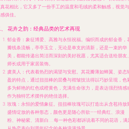
仿真花相比，它又多了一份手工的温度和毛绒的柔和触感，视觉
手感俱佳。
二、 花卉之韵：经典品类的艺术再现
郁金香
：象征博爱、高雅与永恒祝福。编织而成的郁金香，
瓣线条流畅，亭亭玉立，无论是单支的清新，还是一束的华
美，都能传递出简洁而深刻的美好祝愿，尤其适合送给朋友
师长或用于家居装饰。
虞美人
：代表着热烈的渴望与安慰。其花瓣薄如蝉翼、姿态
盈的特点，通过扭扭棒的层叠与褶皱技法得以巧妙呈现，色
多为鲜艳的红色或橙黄色，充满生命张力，是表达强烈情感
作为独特艺术摆件的绝佳选择。
玫瑰
：永恒的爱情象征。扭扭棒玫瑰可以打造出从含苞待放
盛情绽放的各种形态，颜色更是随心所欲——经典红、浪漫
粉、神秘紫、清新白……每一种色彩都诉说着不同的花语，满
从热恋表白到周年纪念的各种浪漫场景。