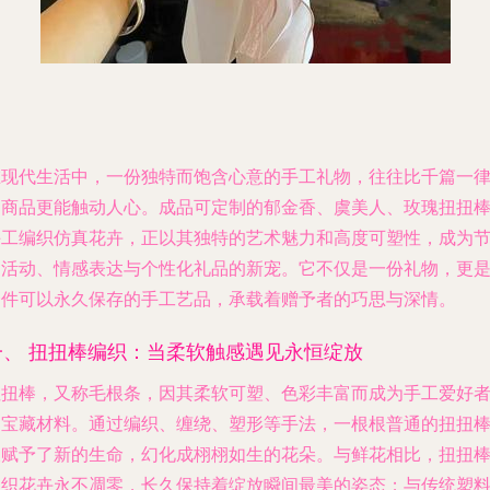
在现代生活中，一份独特而饱含心意的手工礼物，往往比千篇一
的商品更能触动人心。成品可定制的郁金香、虞美人、玫瑰扭扭
手工编织仿真花卉，正以其独特的艺术魅力和高度可塑性，成为
日活动、情感表达与个性化礼品的新宠。它不仅是一份礼物，更
一件可以永久保存的手工艺品，承载着赠予者的巧思与深情。
一、 扭扭棒编织：当柔软触感遇见永恒绽放
扭扭棒，又称毛根条，因其柔软可塑、色彩丰富而成为手工爱好
的宝藏材料。通过编织、缠绕、塑形等手法，一根根普通的扭扭
被赋予了新的生命，幻化成栩栩如生的花朵。与鲜花相比，扭扭
编织花卉永不凋零，长久保持着绽放瞬间最美的姿态；与传统塑