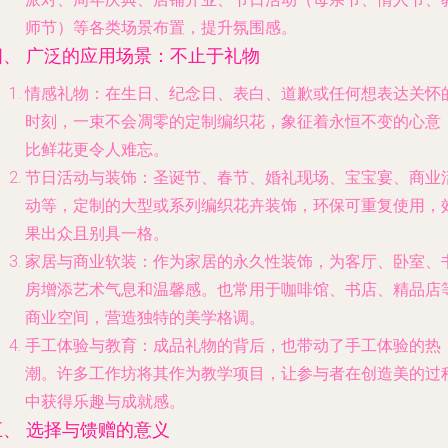
师节）等各类场景布置，提升氛围感。
四、 广泛的应用场景：不止于礼物
情感礼物
：在生日、纪念日、表白、道歉或任何想表达关怀
时刻，一束不会凋零的定制编织花，象征着永恒不变的心意
比鲜花更令人难忘。
节日活动与装饰
：圣诞节、春节、婚礼现场、宝宝宴、商业
动等，定制的大型或系列编织花卉装饰，环保可重复使用，
果出众且别具一格。
家居与商业软装
：作为家居的永久性装饰，为客厅、卧室、
房增添艺术气息和温馨感。也常用于咖啡馆、书店、精品店
商业空间，营造独特的美学格调。
手工体验与教育
：成品礼物的背后，也带动了手工体验的热
潮。许多工作坊将其作为教学项目，让参与者在创造美的过
中获得乐趣与成就感。
五、 选择与馈赠的意义