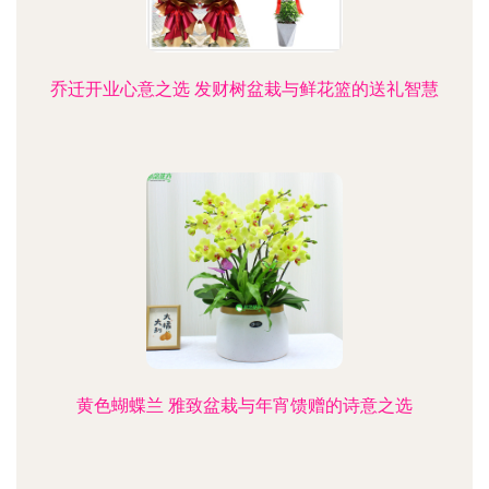
乔迁开业心意之选 发财树盆栽与鲜花篮的送礼智慧
黄色蝴蝶兰 雅致盆栽与年宵馈赠的诗意之选