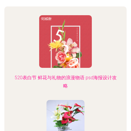
520表白节 鲜花与礼物的浪漫物语 psd海报设计攻
略