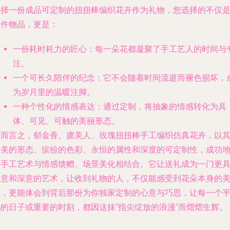
选择一份成品可定制的扭扭棒编织花卉作为礼物，您选择的不仅
一件物品，更是：
一份耗时耗力的匠心
：每一朵花都凝聚了手工艺人的时间与
注。
一个可长久陪伴的纪念
：它不会随着时间流逝而褪色损坏，
为岁月里的温暖注脚。
一种个性化的情感表达
：通过定制，将抽象的情感转化为具
体、可见、可触的美丽形态。
总而言之，郁金香、虞美人、玫瑰扭扭棒手工编织仿真花卉，以
柔美的形态、缤纷的色彩、永恒的属性和深度的可定制性，成功
将手工艺术与情感馈赠、场景美化相结合。它让送礼成为一门更
创意和深意的艺术，让收到礼物的人，不仅能感受到花朵本身的
丽，更能体会到背后那份为你独家定制的心意与巧思，让每一个
凡的日子或重要的时刻，都因这抹“指尖绽放的浪漫”而熠熠生辉。