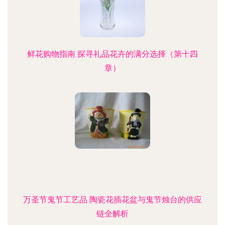
鲜花购物指南 探寻礼品花卉的满分选择（第十四
章）
万圣节鬼节工艺品 陶瓷花插花盆与鬼节烛台的供应
链全解析