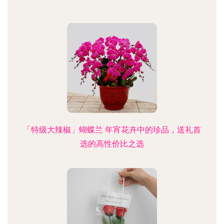
「特级大辣椒」蝴蝶兰 年宵花卉中的珍品，送礼首
选的高性价比之选