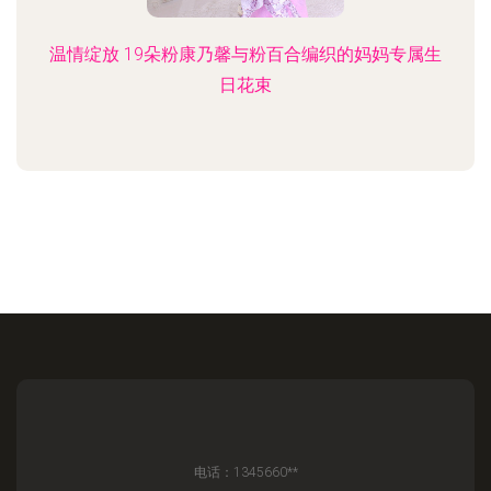
温情绽放 19朵粉康乃馨与粉百合编织的妈妈专属生
日花束
电话：1345660**