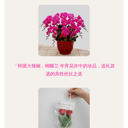
「特级大辣椒」蝴蝶兰 年宵花卉中的珍品，送礼首
选的高性价比之选