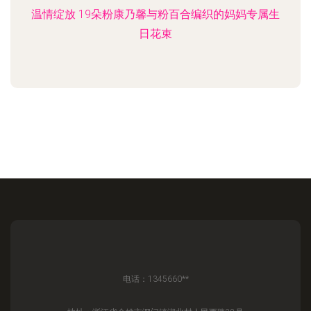
温情绽放 19朵粉康乃馨与粉百合编织的妈妈专属生
日花束
电话：1345660**