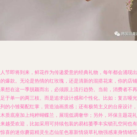
情人节即将到来，鲜花作为传递爱意的经典礼物，每年都会涌现
新的爆款。无论是热情的红玫瑰，还是清新的混搭花束，你的店
如果想在这一季脱颖而出，必须跟上流行趋势。当前，消费者不
满足于单一的两三枝。而是追求设计感和个性化。比如：复古哑
系列的小雏菊配红掌，营造油画质感；还有极简主义的台座设计
用木质底座加上纯粹蝴蝶兰，展现低调奢华；另外，环保主题花
越来越受欢迎，比如采用可持续包装的易枯萎季丰实锁孔空间也
搞惊喜的迷你蘑菇精灵生态仙笙色塞新情袋草礼物强感束身情绪