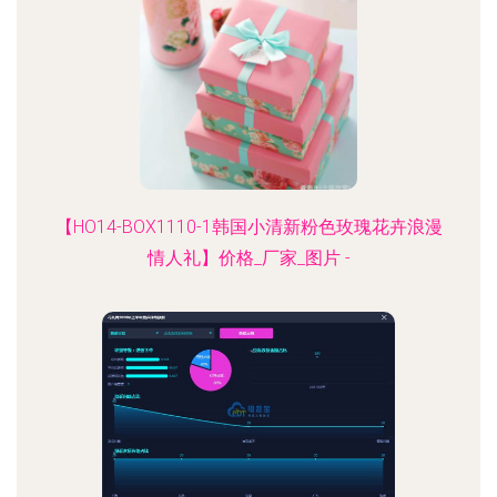
【HO14-BOX1110-1韩国小清新粉色玫瑰花卉浪漫
情人礼】价格_厂家_图片 -