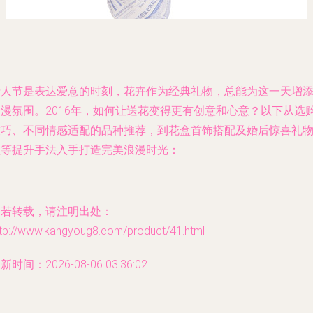
情人节是表达爱意的时刻，花卉作为经典礼物，总能为这一天增
浪漫氛围。2016年，如何让送花变得更有创意和心意？以下从选
技巧、不同情感适配的品种推荐，到花盒首饰搭配及婚后惊喜礼
盒等提升手法入手打造完美浪漫时光：
如若转载，请注明出处：
ttp://www.kangyoug8.com/product/41.html
新时间：2026-08-06 03:36:02