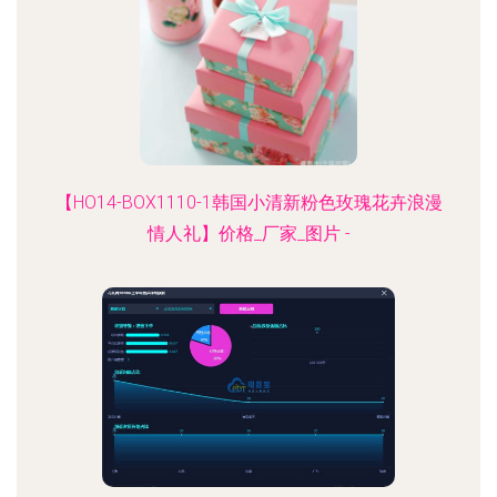
【HO14-BOX1110-1韩国小清新粉色玫瑰花卉浪漫
情人礼】价格_厂家_图片 -