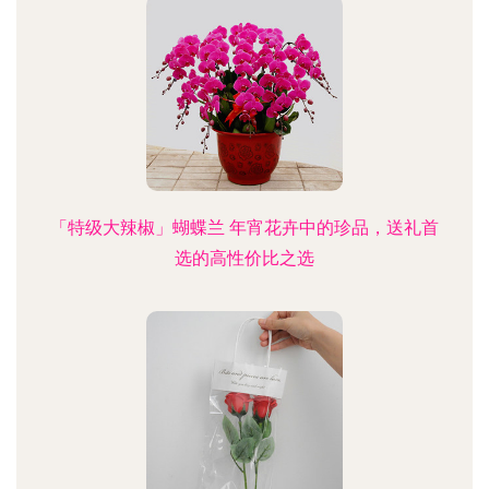
「特级大辣椒」蝴蝶兰 年宵花卉中的珍品，送礼首
选的高性价比之选