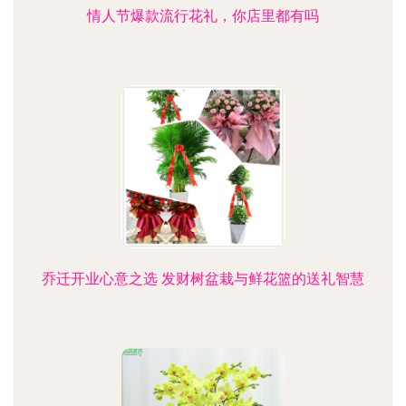
情人节爆款流行花礼，你店里都有吗
乔迁开业心意之选 发财树盆栽与鲜花篮的送礼智慧