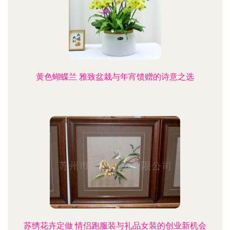
黄色蝴蝶兰 雅致盆栽与年宵馈赠的诗意之选
苏绣花卉定做 情侣跑服装与礼品女装的创业新机会