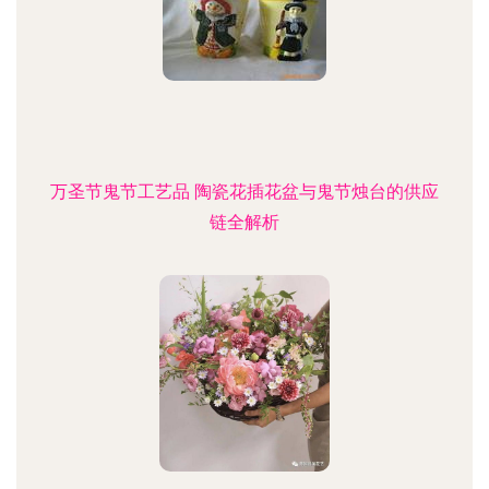
万圣节鬼节工艺品 陶瓷花插花盆与鬼节烛台的供应
链全解析