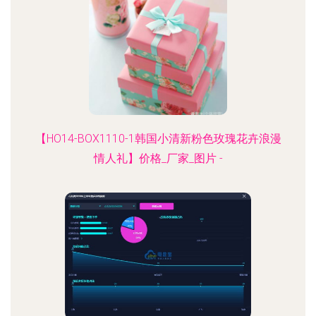
【HO14-BOX1110-1韩国小清新粉色玫瑰花卉浪漫
情人礼】价格_厂家_图片 -