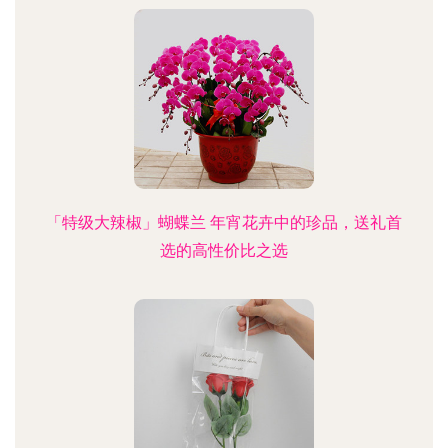
「特级大辣椒」蝴蝶兰 年宵花卉中的珍品，送礼首
选的高性价比之选