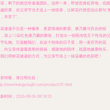
福语，剩下的就交给速递团队。这样一来，即使您身处异地，也
跨越距离，在父亲节当天送上一份惊喜，让鲜花代替您说出那句“
，辛苦了”。
鲜花速递不仅是一种服务，更是情感的桥梁。康乃馨与百合的组
合，加上12朵红色康乃馨的聚焦，打造出一份既传统又个性化的
亲节礼物。它提醒我们，在这个特殊的日子里，用一束芬芳的花
卉，向父亲传递最真挚的祝福：感谢他的陪伴，祝愿他健康快乐
让我们用鲜花速递的方式，为父亲节添上一抹温馨的色彩吧！
如若转载，请注明出处：
ttp://www.kangyoug8.com/product/31.html
新时间：2026-08-06 08:18:25