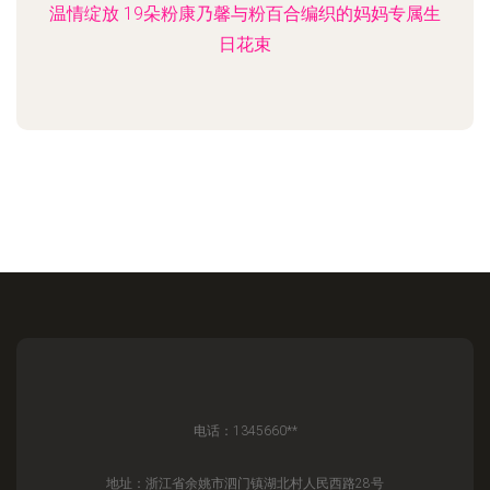
温情绽放 19朵粉康乃馨与粉百合编织的妈妈专属生
日花束
电话：1345660**
地址：浙江省余姚市泗门镇湖北村人民西路28号