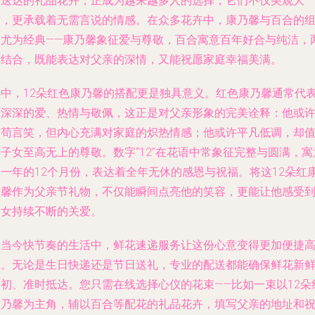
速送达的礼品花卉，正成为越来越多人的选择，它们不仅美观大
方，更承载着无需言说的情感。在众多花卉中，康乃馨与百合的
合尤为经典——康乃馨象征爱与尊敬，百合寓意百年好合与纯洁，
者结合，既能表达对父亲的深情，又能祝愿家庭幸福美满。
其中，12朵红色康乃馨的搭配更是独具意义。红色康乃馨通常代
着深深的爱、热情与敬佩，这正是对父亲形象的完美诠释：他或
不苟言笑，但内心充满对家庭的炽热情感；他或许平凡低调，却
子女至高无上的尊敬。数字“12”在花语中常象征完整与圆满，寓
着一年的12个月份，表达着全年无休的感恩与祝福。将这12朵红
乃馨作为父亲节礼物，不仅能瞬间点亮他的笑容，更能让他感受
子女持续不断的关爱。
在当今快节奏的生活中，鲜花速递服务让这份心意变得更加便捷
效。无论是生日快递还是节日送礼，专业的配送都能确保鲜花新
如初、准时抵达。您只需在线选择心仪的花束——比如一束以12朵
康乃馨为主角，辅以百合等配花的礼品花卉，填写父亲的地址和